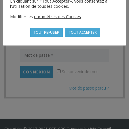
En cliquant sur «Tout Accepter», vous consentez à
l'utilisation de tous les cookies.
Connexion
Modifier les
paramètres des Cookies
TOUT REFUSER
TOUT ACCEPTER
Se souvenir de moi
Mot de passe perdu ?
Copyright © 2017-2025 SCP-CPS Quertant by
Isia Conseil