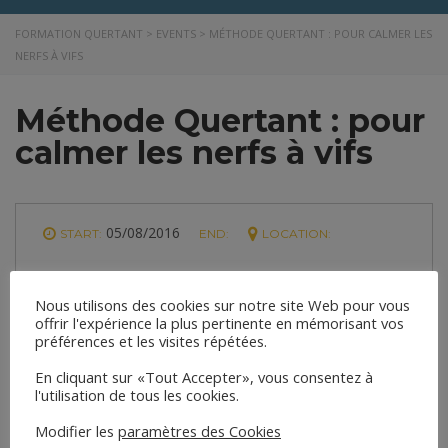
FORMATION QUERTANT
>
EVENTS
>
MÉTHODE QUERTANT : POUR CALMER LES
NERFS À VIFS
Méthode Quertant : pour
calmer les nerfs à vifs
05/08/2016
START:
END:
LOCATION:
JOIN!
Nous utilisons des cookies sur notre site Web pour vous
offrir l'expérience la plus pertinente en mémorisant vos
préférences et les visites répétées.
En cliquant sur «Tout Accepter», vous consentez à
l'utilisation de tous les cookies.
Modifier les
paramètres des Cookies