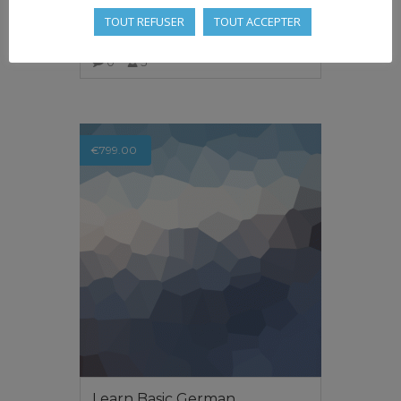
Management Course
TOUT REFUSER
TOUT ACCEPTER
0
5
VIEW MORE
€
799.00
Learn Basic German